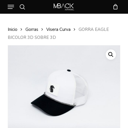
Skip
Menu
to
search
CLOSE
CART
main
CART
content
Inicio
Gorras
Visera Curva
GORRA EAGLE
BICOLOR 3D SOBRE 3D