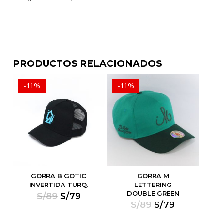
PRODUCTOS RELACIONADOS
-11%
-11%
NO HAY PRODUCTOS EN EL
CARRITO.
GORRA B GOTIC
GORRA M
Go To Shop
INVERTIDA TURQ.
LETTERING
DOUBLE GREEN
El
El
S/
89
S/
79
precio
precio
El
El
S/
89
S/
79
original
actual
precio
precio