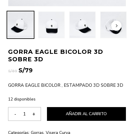
GORRA EAGLE BICOLOR 3D
SOBRE 3D
El
El
S/
79
S/
89
precio
precio
original
actual
GORRA EAGLE BICOLOR , ESTAMPADO 3D SOBRE 3D
era:
es:
12 disponibles
S/89.
S/79.
AÑADIR AL CARRITO
Categorías:
Gorras
,
Visera Curva