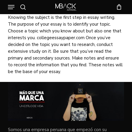
Skip
Menu
to
search
CLOSE
CART
main
CART
Knowing the subject is the first step in essay writing.
content
The purpose of your essay is to identify your topic.
Choose a topic which you know about but also one that
interests you.
collegeessaypaper.com
Once you’ve
decided on the topic you want to research, conduct
extensive study on it. Be sure that you’ve read the
primary and secondary sources. Make notes and ensure
to record the information that you find. These notes will
be the base of your essay.
Somos una empresa peruana que empezó con su