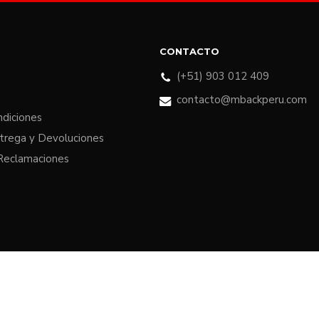
CONTACTO
(+51) 903 012 409
contacto@mbackperu.com
ndiciones
ntrega y Devoluciones
 Reclamaciones