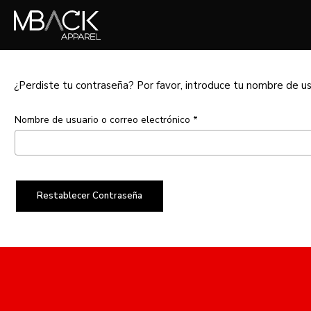
Skip
to
main
content
¿Perdiste tu contraseña? Por favor, introduce tu nombre de usu
Obligatorio
Nombre de usuario o correo electrónico
*
Restablecer Contraseña