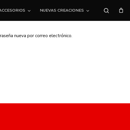
search
ACCESORIOS
NUEVAS CREACIONES
CLOSE
CART
traseña nueva por correo electrónico.
 HAY PRODUCTOS EN EL